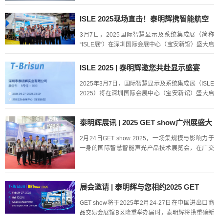
变’的先行实践”为主题，旨在推动广东品牌强省建
设...
ISLE 2025现场直击！泰明辉携智能航空
箱亮相现场！
3月7日，2025国际智慧显示及系统集成展（简称
“ISLE展”）在深圳国际会展中心（宝安新馆）盛大启
幕。泰明辉携智能航空箱、租赁配电箱等惊艳亮
相，现场人头攒动，气氛热烈非凡！现场直击走近
ISLE 2025 | 泰明辉邀您共赴显示盛宴
泰明辉展位，最...
2025年3月7日，国际智慧显示及系统集成展（ISLE
2025）将在深圳国际会展中心（宝安新馆）盛大启
幕。展会将汇聚来自全球智慧显示领域最新技术与
创新成果，为行业未来的发展勾勒全新篇章。关于
泰明辉展讯 | 2025 GET show广州展盛大
展会观展...
开幕
2月24日GET show 2025，一场集规模与影响力于
一身的国际智慧智能声光产品技术展览会，在广交
会展馆B区盛大举行。本届GET show展览规模再创
高峰，总展览面积高达130000平方米，预计吸...
展会邀请 | 泰明辉与您相约2025 GET
show
GET show将于2025年2月24-27日在中国进出口商
品交易会展馆B区隆重举办届时，泰明辉将携重磅新