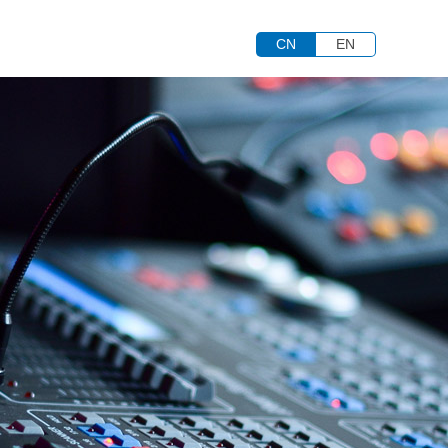
CN
EN