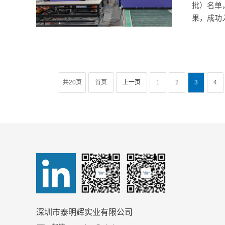
批）名单
果，成功入
共20页
首页
上一页
1
2
3
4
深圳市泰明辉实业有限公司