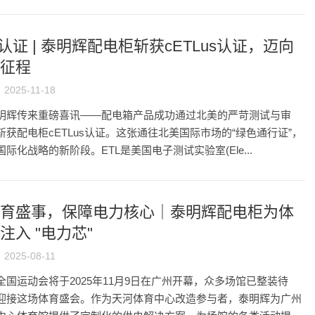
L认证 | 泰明辉配电柜斩获cETLus认证，迈向
征程
2025-11-18
明辉传来重磅喜讯——配电箱产品成功通过北美的严苛测试与审
斩获配电柜cETLus认证。这张通往北美国际市场的“绿色通行证”，
际化战略的新阶段。ETL是美国电子测试实验室(Ele...
育盛事，保障电力核心｜泰明辉配电柜为体
注入 "电力芯"
2025-08-11
全国运动会将于2025年11月9日在广州开幕，众多场馆已整装待
迎接这场体育盛会。作为天河体育中心改造参与者，泰明辉为广州