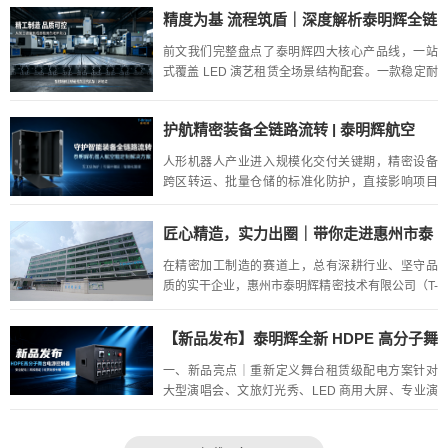
站式解决方案，为各类贵重演艺设备定制专属防护
精度为基 流程筑盾｜深度解析泰明辉全链
铠甲。
路标准化生产工艺，读懂 LED 结构件品
前文我们完整盘点了泰明辉四大核心产品线，一站
质底气
式覆盖 LED 演艺租赁全场景结构配套。一款稳定耐
用、高精度、适配性强的大屏结构件，背后离不开
一套标准化、闭环可控的精密制造流程。今天带大
护航精密装备全链路流转 | 泰明辉航空
家走进惠州市泰明辉...
箱，为机器人企业筑牢量产储运屏障
人形机器人产业进入规模化交付关键期，精密设备
跨区转运、批量仓储的标准化防护，直接影响项目
交付效率。若你正面临机器人批量运输、跨场景运
维的储运痛点，可联系我们，免费获取全场景防护
匠心精造，实力出圈｜带你走进惠州市泰
方案定制评估，携手打通智...
明辉精密技术有限公司
在精密加工制造的赛道上，总有深耕行业、坚守品
质的实干企业，惠州市泰明辉精密技术有限公司（T-
Brisun）便是其中一员。依托母公司十余年技术积
淀，我们以硬核设备、专业研发、严苛品控，为全
【新品发布】泰明辉全新 HDPE 高分子舞
球客户提供一站...
台电源控制器配电柜，为演艺行业大功率
一、新品亮点｜重新定义舞台租赁级配电方案针对
配电赋能
大型演唱会、文旅灯光秀、LED 商用大屏、专业演
艺工程等大功率集中供电场景，深圳市泰明辉实业
重磅推出HDPE 高分子材质舞台电源控制器配电