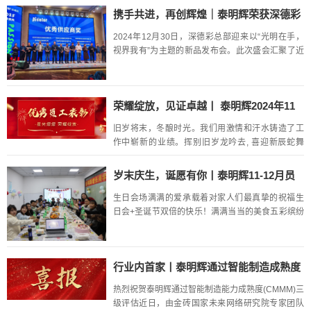
划。大家齐聚一堂，共同见证 2024 年度总结大会暨
携手共进，再创辉煌｜泰明辉荣获深德彩
迎新...
2024年度优秀供应商
2024年12月30日，深德彩总部迎来以“光明在手，
视界我有”为主题的新品发布会。此次盛会汇聚了近
百位行业翘楚、渠道伙伴与媒体代表参加此次发布
会。公司董事长郭增明及业务总监郭宇新受邀到
场。本次发布会不...
荣耀绽放，见证卓越丨 泰明辉2024年11
月优秀员工表彰
旧岁将末，冬酿时光。我们用激情和汗水铸造了工
作中崭新的业绩。挥别旧岁龙吟去, 喜迎新辰蛇舞
来，再过几天就是蛇年的元旦，迎来充满希望的
2025年，首先在这里给大家拜个早年，祝大家身体
岁末庆生，诞愿有你丨泰明辉11-12月员
健康，万事如意，阖家...
工生日会
生日会场满满的爱承载着对家人们最真挚的祝福生
日会+圣诞节双倍的快乐！满满当当的美食五彩缤纷
的气球幸福在这个冬日温暖蔓延精心准备的美食同
事真切的祝福都能感受到最浓的情最深的爱在泰明
辉这个大家庭，总有一个...
行业内首家丨泰明辉通过智能制造成熟度
（CMMM）三级认证
热烈祝贺泰明辉通过智能制造能力成熟度(CMMM)三
级评估近日，由金砖国家未来网络研究院专家团队