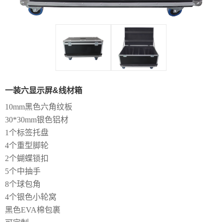
一装六显示屏&线材箱
10mm黑色六角纹板
30*30mm银色铝材
1个标签托盘
4个重型脚轮
2个蝴蝶锁扣
5个中抽手
8个球包角
4个银色小轮窝
黑色
EVA棉包裹