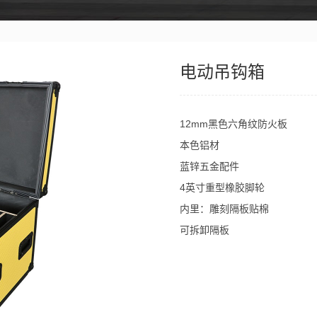
电动吊钩箱
12mm黑色六角纹防火板
本色铝材
蓝锌五金配件
4英寸重型橡胶脚轮
内里：雕刻隔板贴棉
可拆卸隔板