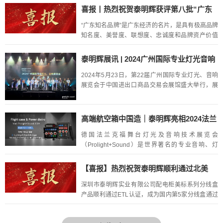
书》。武器装备质量管理体系认证（GJB9001C-2...
喜报丨热烈祝贺泰明辉获评第八批“广东
知名品牌”
“广东知名品牌”是广东经济的名片，是具有极高品牌
知名度、美誉度、联想度、忠诚度和品牌资产价值
的广东优秀品牌。由广东省品促会联合多方专业机
构针对广东企业共同开展的“广东知名品牌”评价，是
泰明辉展讯 | 2024广州国际专业灯光音响
广东品牌经济发展...
展盛大开幕
2024年5月23日，第22届广州国际专业灯光、音响
展览会于中国进出口商品交易会展馆盛大举行，展
会整体规模达20万平方米，规模创历史之最，为全
球专业声光视听业内规模最大、最具品牌号召力的
展会之一。 ...
高端航空箱中国造｜泰明辉亮相2024法兰
克福Prolight+Sound展
德国法兰克福舞台灯光及音响技术展览会
（Prolight+Sound）是世界著名的专业音响、灯
光、舞台技术和娱乐产业展览会之一，吸引了来自
全球各地的音响、灯光、舞台技术和娱乐产业的参
【喜报】热烈祝贺泰明辉顺利通过北美
展商和观众。为来自全...
ETL认证 ｜国内首家自主品牌通过认证厂
深圳市泰明辉实业有限公司配电柜美标系列分线盒
家
产品顺利通过ETL认证，成为国内第5家分线盒通过
ETL认证的企业，也是国内第一家自主品牌通过ETL
认证的厂家，这标志着公司在研发实力和产品性能