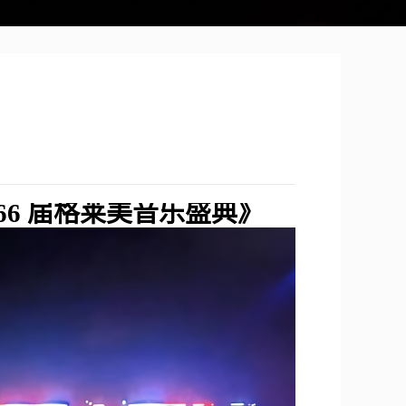
66 届格莱美音乐盛典》