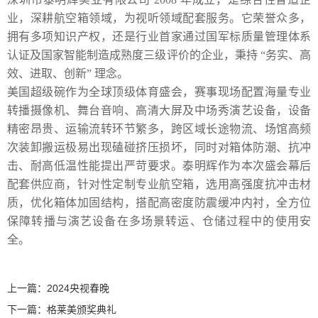
业，深耕航空箱领域，为视听领域配套服务。它荣誉众多，
拥有多项知识产权，还是行业首家通过国军标质量管理体系
认证及国家智能制造成熟度三级评价的企业，秉持 “务实、高
效、进取、创新” 理念。
美国超级碗作为全球顶级体育盛会，赛事现场配置海量专业
转播摄像机、舞台音响、高清大屏及中场秀演艺设备，设备
精密昂贵、运输流转环节繁多，跨区域长途物流、场馆高频
次装卸搬运极易出现磕碰挤压损坏，同时对箱体防潮、抗冲
击、耐高低温性能提出严苛要求。泰明辉作为本次盛会幕后
配套供应商，针对性定制专业航空箱，选用高强度抗冲击材
质，优化箱体加固结构，搭配高密度防震缓冲内衬，全方位
保障转播与演艺设备在多场景转运、仓储过程中的使用安
全。
上一篇：
2024央视春晚
下一篇：
格莱美颁奖典礼